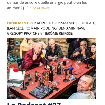
demande encore quelle énergie peut bien les
animer ?
[...]
Lire la suite
ÉVÉNEMENT
PAR
AURELIA GROSSMANN
,
J.J. BUTEAU
,
JEAN CÉCÉ
,
ROMAIN PODDING
,
BENJAMIN NAVET
,
GREGORY PROTCHE
ET
JÉRÔME REIJASSE