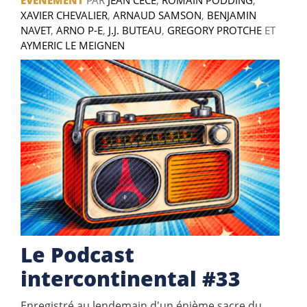
XAVIER CHEVALIER
,
ARNAUD SAMSON
,
BENJAMIN
NAVET
,
ARNO P-E
,
J.J. BUTEAU
,
GREGORY PROTCHE
ET
AYMERIC LE MEIGNEN
Le Podcast
intercontinental #33
Enregistré au lendemain d'un énième sacre du