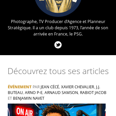
Photographe, TV Producer d’Agence et Planneur
Stratégique. Il a un club depuis 1973, l’année de son
arrivée en France, le PSG.
Découvrez tous ses articles
ÉVÉNEMENT
PAR
JEAN CÉCÉ
,
XAVIER CHEVALIER
,
J.J.
BUTEAU
,
ARNO P-E
,
ARNAUD SAMSON
,
RABIOT JACOB
ET
BENJAMIN NAVET