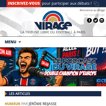
INSCRIVEZ-VOUS
pour participer aux débats !
Bienvenue au Virage
Se connecter
LA TRIBUNE LIBRE DU FOOTBALL À PARIS
Aller au contenu principal
MENU
4
LES ARTICLES
HUMEUR
PAR
JÉRÔME REIJASSE