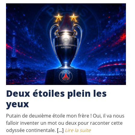
Deux étoiles plein les
yeux
Putain de deuxième étoile mon frère ! Oui, il va nous
falloir inventer un mot ou deux pour raconter cette
odyssée continentale.
[...]
Lire la suite