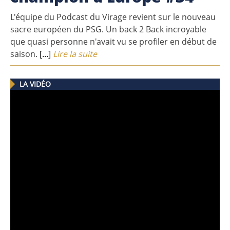
L'équipe du Podcast du Virage revient sur le nouveau
sacre européen du PSG. Un back 2 Back incroyable
que quasi personne n'avait vu se profiler en début de
saison.
[...]
Lire la suite
LA VIDÉO