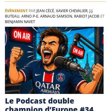
ÉVÉNEMENT
PAR
JEAN CÉCÉ
,
XAVIER CHEVALIER
,
J.J.
BUTEAU
,
ARNO P-E
,
ARNAUD SAMSON
,
RABIOT JACOB
ET
BENJAMIN NAVET
Le Podcast double
champion d’Europe #34