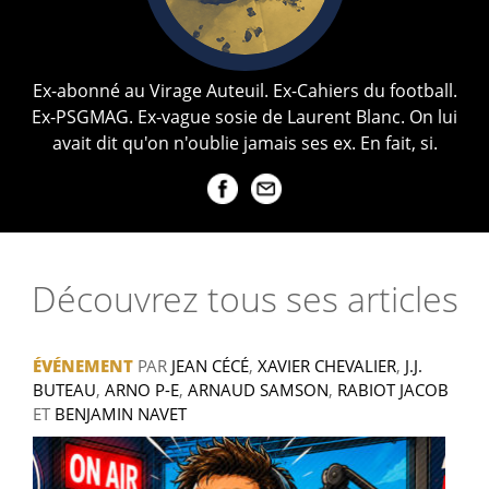
Ex-abonné au Virage Auteuil. Ex-Cahiers du football.
Ex-PSGMAG. Ex-vague sosie de Laurent Blanc. On lui
avait dit qu'on n'oublie jamais ses ex. En fait, si.
Découvrez tous ses articles
ÉVÉNEMENT
PAR
JEAN CÉCÉ
,
XAVIER CHEVALIER
,
J.J.
BUTEAU
,
ARNO P-E
,
ARNAUD SAMSON
,
RABIOT JACOB
ET
BENJAMIN NAVET