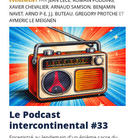
XAVIER CHEVALIER
,
ARNAUD SAMSON
,
BENJAMIN
NAVET
,
ARNO P-E
,
J.J. BUTEAU
,
GREGORY PROTCHE
ET
AYMERIC LE MEIGNEN
Le Podcast
intercontinental #33
Enregistré au lendemain d'un énième sacre du