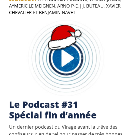
AYMERIC LE MEIGNEN
,
ARNO P-E
,
J.J. BUTEAU
,
XAVIER
CHEVALIER
ET
BENJAMIN NAVET
Le Podcast #31
Spécial fin d’année
Un dernier podcast du Virage avant la trêve des
confiseurs, rien de tel pour passer de très bonnes