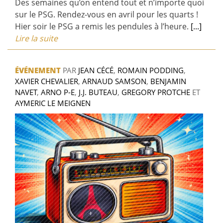
Des semaines qu’on entend tout et n’importe quoi
sur le PSG. Rendez-vous en avril pour les quarts !
Hier soir le PSG a remis les pendules à l’heure.
[...]
Lire la suite
ÉVÉNEMENT
PAR
JEAN CÉCÉ
,
ROMAIN PODDING
,
XAVIER CHEVALIER
,
ARNAUD SAMSON
,
BENJAMIN
NAVET
,
ARNO P-E
,
J.J. BUTEAU
,
GREGORY PROTCHE
ET
AYMERIC LE MEIGNEN