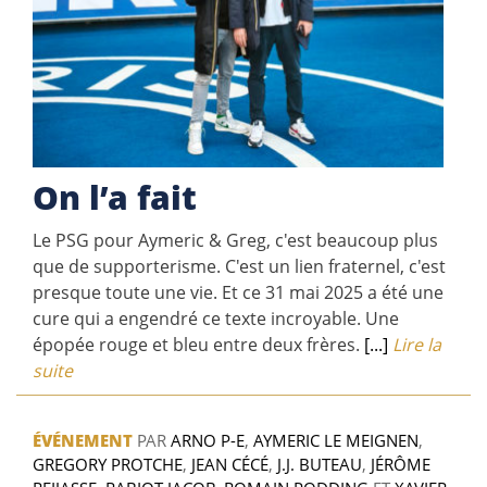
On l’a fait
Le PSG pour Aymeric & Greg, c'est beaucoup plus
que de supporterisme. C'est un lien fraternel, c'est
presque toute une vie. Et ce 31 mai 2025 a été une
cure qui a engendré ce texte incroyable. Une
épopée rouge et bleu entre deux frères.
[...]
Lire la
suite
ÉVÉNEMENT
PAR
ARNO P-E
,
AYMERIC LE MEIGNEN
,
GREGORY PROTCHE
,
JEAN CÉCÉ
,
J.J. BUTEAU
,
JÉRÔME