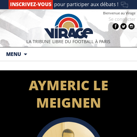
INSCRIVEZ-VOUS
pour participer aux débats !
Bienvenue au Virage
Se connecter
LA TRIBUNE LIBRE DU FOOTBALL À PARIS
Aller au contenu principal
MENU
AYMERIC LE
MEIGNEN