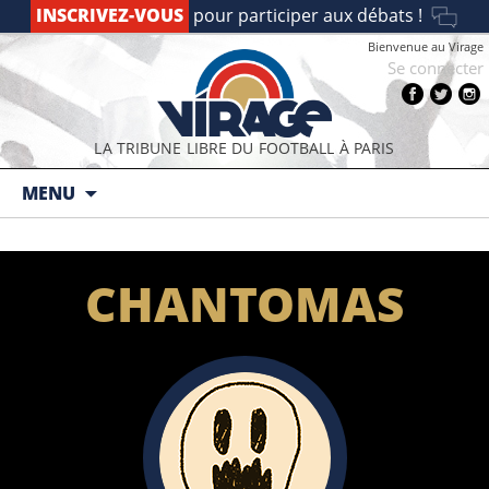
INSCRIVEZ-VOUS
pour participer aux débats !
Bienvenue au Virage
Se connecter
LA TRIBUNE LIBRE DU FOOTBALL À PARIS
Aller au contenu principal
MENU
CHANTOMAS