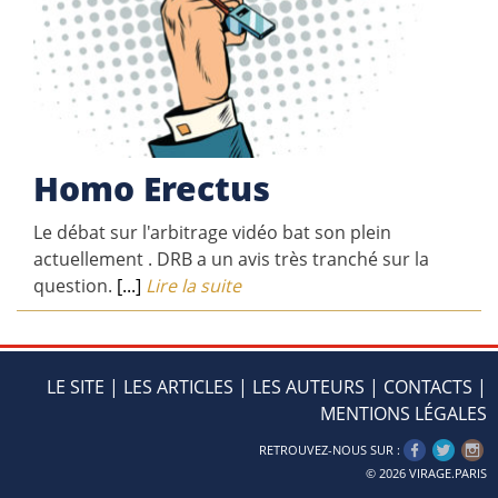
Homo Erectus
Le débat sur l'arbitrage vidéo bat son plein
actuellement . DRB a un avis très tranché sur la
question.
[...]
Lire la suite
LE SITE
|
LES ARTICLES
|
LES AUTEURS
|
CONTACTS
|
MENTIONS LÉGALES
RETROUVEZ-NOUS SUR :
© 2026
VIRAGE.PARIS