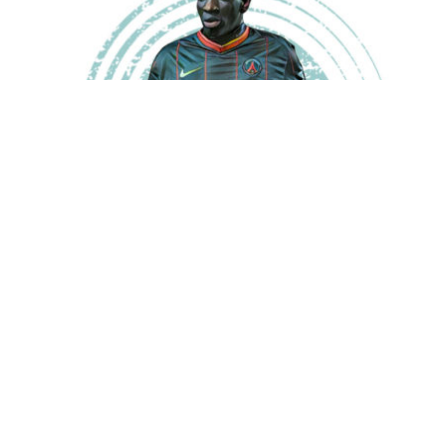
En léger différé
Les souvenirs s'effacent mais parfois la douleur
reste. C'est ça qui fait de nous des supporters du
PSG, encore aujourd'hui. Karim est l'un des nôtres
et raconte les années difficiles.
[...]
Lire la suite
LE SITE
|
LES ARTICLES
|
LES AUTEURS
|
CONTACTS
|