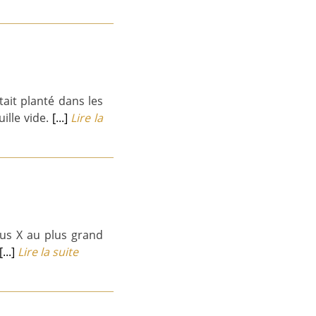
tait planté dans les
ille vide.
[...]
Lire la
ous X au plus grand
[...]
Lire la suite