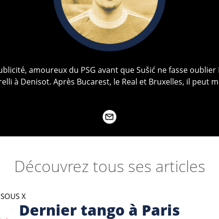
ublicité, amoureux du PSG avant que Sušić ne fasse oublier 
relli à Denisot. Après Bucarest, le Real et Bruxelles, il peut m
Découvrez tous ses articles
 SOUS X
Dernier tango à Paris