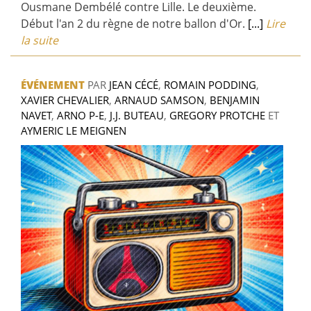
Ousmane Dembélé contre Lille. Le deuxième.
Début l'an 2 du règne de notre ballon d'Or.
[...]
Lire
la suite
ÉVÉNEMENT
PAR
JEAN CÉCÉ
,
ROMAIN PODDING
,
XAVIER CHEVALIER
,
ARNAUD SAMSON
,
BENJAMIN
NAVET
,
ARNO P-E
,
J.J. BUTEAU
,
GREGORY PROTCHE
ET
AYMERIC LE MEIGNEN