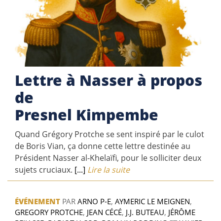
Lettre à Nasser à propos
de
Presnel Kimpembe
Quand Grégory Protche se sent inspiré par le culot
de Boris Vian, ça donne cette lettre destinée au
Président Nasser al-Khelaïfi, pour le solliciter deux
sujets cruciaux.
[...]
Lire la suite
ÉVÉNEMENT
PAR
ARNO P-E
,
AYMERIC LE MEIGNEN
,
GREGORY PROTCHE
,
JEAN CÉCÉ
,
J.J. BUTEAU
,
JÉRÔME