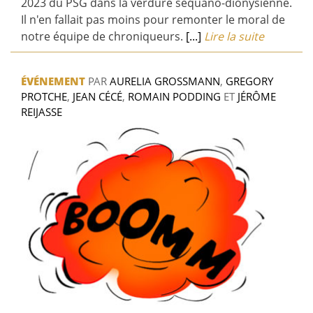
2023 du PSG dans la verdure séquano-dionysienne.
Il n'en fallait pas moins pour remonter le moral de
notre équipe de chroniqueurs.
[...]
Lire la suite
ÉVÉNEMENT
PAR
AURELIA GROSSMANN
,
GREGORY
PROTCHE
,
JEAN CÉCÉ
,
ROMAIN PODDING
ET
JÉRÔME
REIJASSE