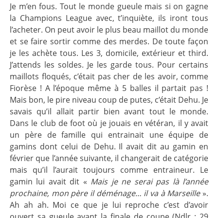
Je m’en fous. Tout le monde gueule mais si on gagne
la Champions League avec, t’inquiète, ils iront tous
l’acheter. On peut avoir le plus beau maillot du monde
et se faire sortir comme des merdes. De toute façon
je les achète tous. Les 3, domicile, extérieur et third.
J’attends les soldes. Je les garde tous. Pour certains
maillots floqués, c’était pas cher de les avoir, comme
Fiorèse ! A l’époque même à 5 balles il partait pas !
Mais bon, le pire niveau coup de putes, c’était Dehu. Je
savais qu’il allait partir bien avant tout le monde.
Dans le club de foot où je jouais en vétéran, il y avait
un père de famille qui entrainait une équipe de
gamins dont celui de Dehu. Il avait dit au gamin en
février que l’année suivante, il changerait de catégorie
mais qu’il l’aurait toujours comme entraineur. Le
gamin lui avait dit «
Mais je ne serai pas là l’année
prochaine, mon père il déménage… il va à Marseille
».
Ah ah ah. Moi ce que je lui reproche c’est d’avoir
ouvert sa gueule avant la finale de coupe (Ndlr : 29