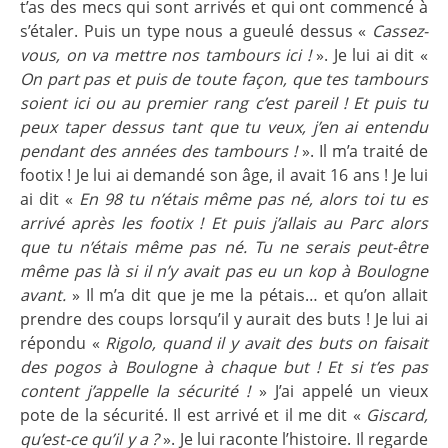
t’as des mecs qui sont arrivés et qui ont commencé à
s’étaler. Puis un type nous a gueulé dessus «
Cassez-
vous, on va mettre nos tambours ici !
». Je lui ai dit «
On part pas et puis de toute façon, que tes tambours
soient ici ou au premier rang c’est pareil ! Et puis tu
peux taper dessus tant que tu veux, j’en ai entendu
pendant des années des tambours !
». Il m’a traité de
footix ! Je lui ai demandé son âge, il avait 16 ans ! Je lui
ai dit «
En 98 tu n’étais même pas né, alors toi tu es
arrivé après les footix ! Et puis j’allais au Parc alors
que tu n’étais même pas né. Tu ne serais peut-être
même pas là si il n’y avait pas eu un kop à Boulogne
avant.
» Il m’a dit que je me la pétais… et qu’on allait
prendre des coups lorsqu’il y aurait des buts ! Je lui ai
répondu «
Rigolo, quand il y avait des buts on faisait
des pogos à Boulogne à chaque but ! Et si t’es pas
content j’appelle la sécurité !
» J’ai appelé un vieux
pote de la sécurité. Il est arrivé et il me dit «
Giscard,
qu’est-ce qu’il y a ?
». Je lui raconte l’histoire. Il regarde