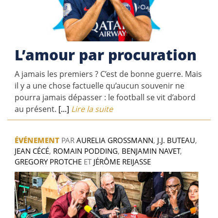
L’amour par procuration
A jamais les premiers ? C’est de bonne guerre. Mais
il y a une chose factuelle qu’aucun souvenir ne
pourra jamais dépasser : le football se vit d’abord
au présent.
[...]
Lire la suite
ÉVÉNEMENT
PAR
AURELIA GROSSMANN
,
J.J. BUTEAU
,
JEAN CÉCÉ
,
ROMAIN PODDING
,
BENJAMIN NAVET
,
GREGORY PROTCHE
ET
JÉRÔME REIJASSE