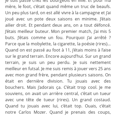
je suis passé chez les bourgeois en ville. Et pour ma
mère, le foot, c’était quand même un truc de beaufs.
Un peu plus tard, on est allé vivre à la campagne et j’ai
joué avec un pote deux saisons en minime. J’étais
ailier droit. Et pendant deux ans, on a tout défoncé.
J’étais meilleur buteur. Mon premier match, j’ai mis 5
buts. J’étais comme un fou. Pourquoi j’ai arrêté ?
Parce que la mobylette, la cigarette, la poésie (rires)…
Quand on est passé au foot à 11, j’étais moins à l’aise
sur le grand terrain. Encore aujourd’hui. Sur un grand
terrain, je suis un peu perdu. Je suis nettement
meilleur en futsal. Je me suis remis à jouer vers 25 ans
avec mon grand frère, pendant plusieurs saisons. On
était en dernière division. Tu jouais avec des
bouchers. Mais j’adorais ça. C’était trop cool. Je me
souviens, on avait un arrière central, c’était un tueur
avec une tête de tueur (rires). Un grand costaud.
Quand tu jouais avec lui, c’était top. Ouais, c’était
notre Carlos Mozer. Quand je prenais des coups,