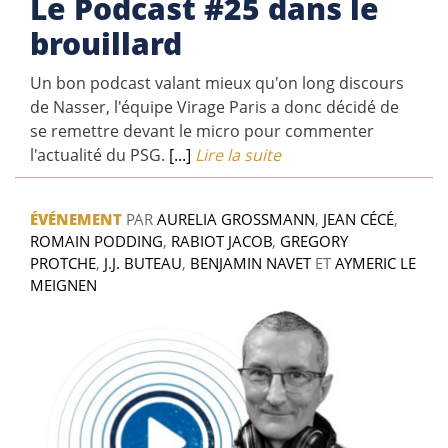
Le Podcast #25 dans le
brouillard
Un bon podcast valant mieux qu'on long discours
de Nasser, l'équipe Virage Paris a donc décidé de
se remettre devant le micro pour commenter
l'actualité du PSG.
[...]
Lire la suite
ÉVÉNEMENT
PAR
AURELIA GROSSMANN
,
JEAN CÉCÉ
,
ROMAIN PODDING
,
RABIOT JACOB
,
GREGORY
PROTCHE
,
J.J. BUTEAU
,
BENJAMIN NAVET
ET
AYMERIC LE
MEIGNEN