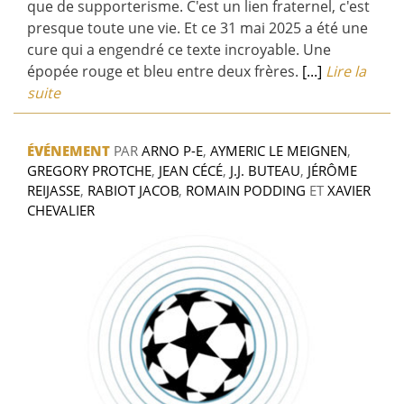
que de supporterisme. C'est un lien fraternel, c'est
presque toute une vie. Et ce 31 mai 2025 a été une
cure qui a engendré ce texte incroyable. Une
épopée rouge et bleu entre deux frères.
[...]
Lire la
suite
ÉVÉNEMENT
PAR
ARNO P-E
,
AYMERIC LE MEIGNEN
,
GREGORY PROTCHE
,
JEAN CÉCÉ
,
J.J. BUTEAU
,
JÉRÔME
REIJASSE
,
RABIOT JACOB
,
ROMAIN PODDING
ET
XAVIER
CHEVALIER