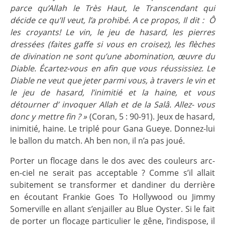
parce qu’Allah le Très Haut, le Transcendant qui
décide ce qu’Il veut, l’a prohibé. A ce propos, Il dit : Ô
les croyants! Le vin, le jeu de hasard, les pierres
dressées (faites gaffe si vous en croisez), les flèches
de divination ne sont qu’une abomination, œuvre du
Diable. Écartez-vous en afin que vous réussissiez. Le
Diable ne veut que jeter parmi vous, à travers le vin et
le jeu de hasard, l’inimitié et la haine, et vous
détourner d’ invoquer Allah et de la Salâ. Allez- vous
donc y mettre fin ? »
(Coran, 5 : 90-91). Jeux de hasard,
inimitié, haine. Le triplé pour Gana Gueye. Donnez-lui
le ballon du match. Ah ben non, il n’a pas joué.
Porter un flocage dans le dos avec des couleurs arc-
en-ciel ne serait pas acceptable ? Comme s’il allait
subitement se transformer et dandiner du derrière
en écoutant Frankie Goes To Hollywood ou Jimmy
Somerville en allant s’enjailler au Blue Oyster. Si le fait
de porter un flocage particulier le gêne, l’indispose, il